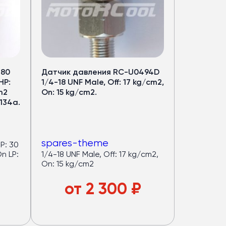
480
Датчик давления RC-U0494D
HP:
1/4-18 UNF Male, Off: 17 kg/cm2,
m2
On: 15 kg/cm2.
-134a.
spares-theme
1/4-18 UNF Male, Off: 17 kg/cm2,
On: 15 kg/cm2
от
2 300
₽