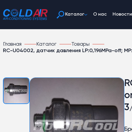
Каталог
О нас
Новости
Главная
Каталог
Товары
RC-U04002, датчик давления LP:0,196MPa-off; MP:
R
o
3
Бр