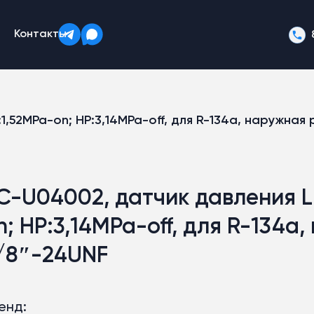
Контакты
1,52MPa-on; HP:3,14MPa-off, для R-134a, наружная
C-U04002, датчик давления LP
n; HP:3,14MPa-off, для R-134a
/8″-24UNF
енд: