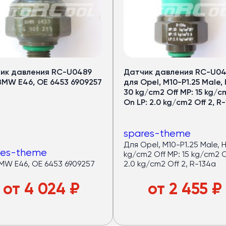
ик давления RC-U0489
Датчик давления RC-U0
BMW E46, OE 6453 6909257
для Opel, M10-P1.25 Male, 
30 kg/cm2 Off MP: 15 kg/c
On LP: 2.0 kg/cm2 Off 2, R
spares-theme
Для Opel, M10-P1.25 Male, HP: 30
res-theme
kg/cm2 Off MP: 15 kg/cm2 On LP:
BMW E46, OE 6453 6909257
2.0 kg/cm2 Off 2, R-134a
от
4 024
₽
от
2 455
₽