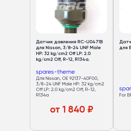
Датчик давления RC-U0471B
Датч
для Nissan, 3/8-24 UNF Male
для 
HP: 32 kg/cm2 Off LP: 2.0
kg/cm2 Off, R-12, R134a.
spares-theme
Для Nissan, OE 92137-40F00,
3/8-24 UNF Male HP: 32 kg/cm2
spa
Off LP: 2.0 kg/cm2 Off, R-12,
R134a
For 
от
1 840
₽