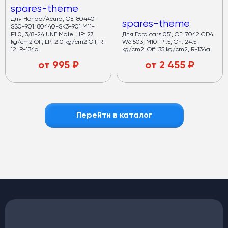
spares-theme
Для Honda/Acura, OE: 80440-
spares-theme
SS0-901; 80440-SK3-901 M11-
P1.0, 3/8-24 UNF Male. HP: 27
Для Ford cars 05', OE: 7042 CD4
kg/cm2 Off, LP: 2.0 kg/cm2 Off, R-
W61503, M10-P1.5, On: 24.5
12, R-134a
kg/cm2, Off: 35 kg/cm2, R-134a
от
995
₽
от
2 455
₽
Перейти в каталог
Кондиционеры
для автобусов
Медный испаритель и полуторный запас мощности.
Срок службы — от 7 лет
Хладопроизводительность —
32 кВт
Запас мощности конденсаторов —
40 кВт
(компрессор работает в щадящем режиме)