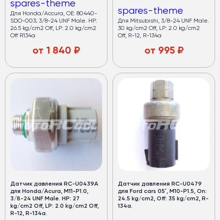
spares-theme
spares-theme
Для Honda/Accura, OE: 80440-
SDO-003; 3/8-24 UNF Male. HP:
Для Mitsubishi, 3/8-24 UNF Male.
26.5 kg/cm2 Off, LP: 2.0 kg/cm2
30 kg/cm2 Off, LP: 2.0 kg/cm2
Off R134a
Off, R-12, R-134a
от
1 840
₽
от
995
₽
Датчик давления RC-U0439A
Датчик давления RC-U0479
для Honda/Acura, M11-P1.0,
для Ford cars 05′, M10-P1.5, On:
3/8-24 UNF Male. HP: 27
24.5 kg/cm2, Off: 35 kg/cm2, R-
kg/cm2 Off, LP: 2.0 kg/cm2 Off,
134a.
R-12, R-134a.