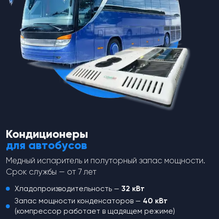
spares-theme
spares-theme
Для Honda/Acura, OE: 80440-
Для Toyota, 3/8-24 UNF Male.
SZ3-003; M11-P1.0, Male. HP: 3.14
HP: 30 kg/cm2 Off, LP: 2.0
Mpa Off, MP: 1.52 Mpa On LP:
kg/cm2 Off, R-12, R-134a
0.235 Mpa Off, HFC-R134a
от
995
₽
от
1 302
₽
Перейти в каталог
Кондиционеры
для автобусов
Медный испаритель и полуторный запас мощности.
Срок службы — от 7 лет
Хладопроизводительность —
32 кВт
Запас мощности конденсаторов —
40 кВт
(компрессор работает в щадящем режиме)