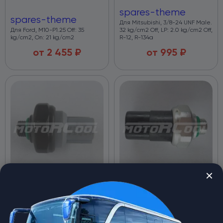
spares-theme
spares-theme
Для Mitsubishi, 3/8-24 UNF Male.
Для Ford, M10-P1.25 Off: 35
32 kg/cm2 Off, LP: 2.0 kg/cm2 Off,
kg/cm2, On: 21 kg/cm2
R-12, R-134a
от
2 455
₽
от
995
₽
Датчик давления RC-U0438C
Датчик давления RC-U0451
для Toyota, 3/8-24 UNF Male.
для Honda/Acura, M11-P1.0,
HP: 30 kg/cm2 Off, LP: 2.0
Male. HP: 3.14 Mpa Off, MP: 1.52
kg/cm2 Off, R-12, R-134a.
Mpa On LP: 0.235 Mpa Off, HFC-
R134a.