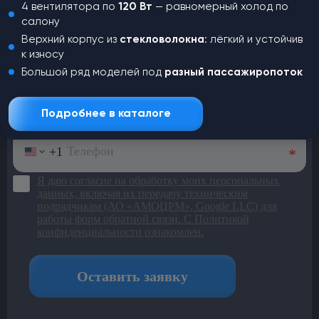
Не нашли,
что искали?
4 вентилятора по
120 Вт
— равномерный холод по
салону
Оставьте заявку и наш менеджер
Верхний корпус из
стекловолокна
: лёгкий и устойчив
свяжется с вами для консультации
к износу
Большой ряд моделей под
разный пассажиропоток
Подробнее в каталоге