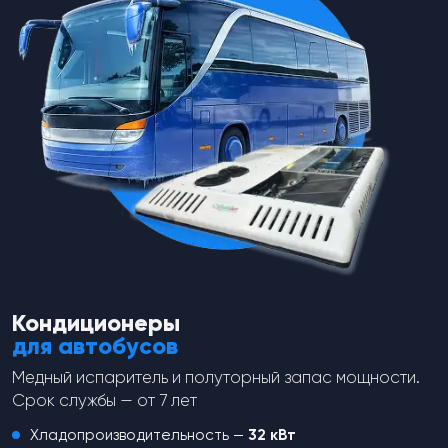
Датчик давления RC-U0445B
Датчик давления RC-U0429
для Honda, M11-P1.0, UNF Male.
M11-P1.0 MaleHP: 3.14 Mpa Off
HP: 32 kg/cm2, LP: 2.0 kg/cm2,
MP: 1.52 Mpa On LP: 0.196 Mpa
R-12, R-134a.
Off; R134a.
spares-theme
M11-P1.0 MaleHP: 3.14 Mpa Off
spares-theme
MP: 1.52 Mpa On LP: 0.196 Mpa
Для Honda, M11-P1.0, UNF Male.
Off; R134aOEM 80440-SZ5-003
HP: 32 kg/cm2, LP: 2.0 kg/cm2,
88645-20050. Совместимость:
R-12, R-134a
Acura 1996–1998, Lexus 1993–
2001, Toyota 1991–2003.
от
995
₽
от
1 114
₽
Перейти в каталог
Кондиционеры
для автобусов
Медный испаритель и полуторный запас мощности.
Срок службы — от 7 лет
Хладопроизводительность —
32 кВт