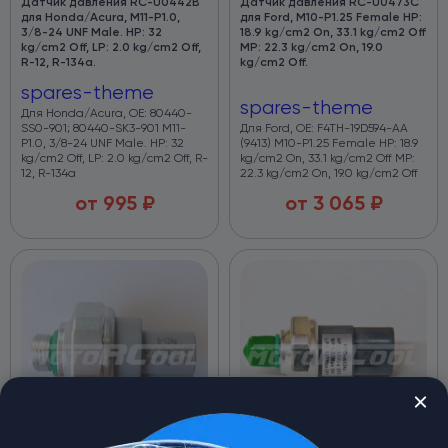
Датчик давления RC-U0442B
Датчик давления RC-U0473C
для Honda/Acura, M11-P1.0,
для Ford, M10-P1.25 Female HP:
3/8-24 UNF Male. HP: 32
18.9 kg/cm2 On, 33.1 kg/cm2 Off
kg/cm2 Off, LP: 2.0 kg/cm2 Off,
MP: 22.3 kg/cm2 On, 19.0
R-12, R-134a.
kg/cm2 Off.
spares-theme
spares-theme
Для Honda/Acura, OE: 80440-
SS0-901; 80440-SK3-901 M11-
Для Ford, OE: F4TH-19D594-AA
P1.0, 3/8-24 UNF Male. HP: 32
(9413) M10-P1.25 Female HP: 18.9
kg/cm2 Off, LP: 2.0 kg/cm2 Off, R-
kg/cm2 On, 33.1 kg/cm2 Off MP:
12, R-134a
22.3 kg/cm2 On, 19.0 kg/cm2 Off
от
995
₽
от
3 065
₽