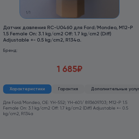
1
/
1
Датчик давления RC-U0460 для Ford/Mondeo, M12-P
1.5 Female On: 3.1 kg/cm2 Off: 1.7 kg/cm2 (Diff)
Adjustable +- 0.5 kg/cm2, R134a.
Бренд:
1 685
₽
Характеристики
Гарантия
Дополнительные услу
Для Ford/Mondeo, OE: YH-552; YH-601/ 893609703; M12-P 1.5
Female On: 3.1 kg/cm2 Off: 1.7 kg/cm2 (Diff) Adjustable +- 0.5
kg/cm2, R134a