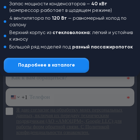
Запас мощности конденсаторов —
40 кВт
(компрессор работает в щадящем режиме)
4 вентилятора по
120 Вт
— равномерный холод по
салону
Не нашли,
что искали?
Верхний корпус из
стекловолокна
: лёгкий и устойчив
к износу
Оставьте заявку и наш менеджер
Большой ряд моделей под
разный пассажиропоток
свяжется с вами для консультации
Подробнее в каталоге