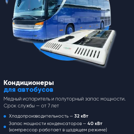
Bar Off, LP: 1.2 Bar Off.
spares-theme
spares-theme
Для Opel/Vectra, OE: 507773900,
7/16-20 UNF Female, HP: 30 bar
Датчик давления RC-U04006
Off, MP: 17.5 Bar Off, LP: 1.2 Bar Off.
аналог на Audi 1K0959126.
от
3 065
₽
от
3 502
₽
Перейти в каталог
Кондиционеры
для автобусов
Медный испаритель и полуторный запас мощности.
Срок службы — от 7 лет
Хладопроизводительность —
32 кВт
Запас мощности конденсаторов —
40 кВт
(компрессор работает в щадящем режиме)