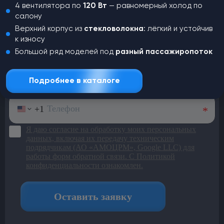
Не нашли,
что искали?
4 вентилятора по
120 Вт
— равномерный холод по
салону
Оставьте заявку и наш менеджер
Верхний корпус из
стекловолокна
: лёгкий и устойчив
свяжется с вами для консультации
к износу
Большой ряд моделей под
разный пассажиропоток
Подробнее в каталоге