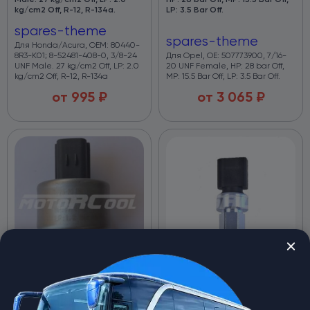
Male. 27 kg/cm2 Off, LP: 2.0
HP: 28 bar Off, MP: 15.5 Bar Off,
kg/cm2 Off, R-12, R-134a.
LP: 3.5 Bar Off.
spares-theme
spares-theme
Для Honda/Acura, OEM: 80440-
8R3-K01; 8-52481-408-0, 3/8-24
Для Opel, OE: 507773900, 7/16-
UNF Male. 27 kg/cm2 Off, LP: 2.0
20 UNF Female, HP: 28 bar Off,
kg/cm2 Off, R-12, R-134a
MP: 15.5 Bar Off, LP: 3.5 Bar Off.
от
995
₽
от
3 065
₽
Датчик давления RC-U0496B
Датчик давления RC-U04006
для Opel/Vectra, 7/16-20 UNF
аналог на Audi 1K0959126.
Female, HP: 30 bar Off, MP: 17.5