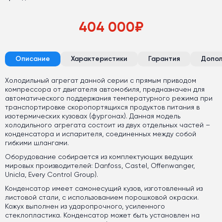
404 000
₽
Описание
Характеристики
Гарантия
Допол
Холодильный агрегат данной серии с прямым приводом
компрессора от двигателя автомобиля, предназначен для
автоматического поддержания температурного режима при
транспортировке скоропортящихся продуктов питания в
изотермических кузовах (фургонах). Данная модель
холодильного агрегата состоит из двух отдельных частей –
конденсатора и испарителя, соединенных между собой
гибкими шлангами.
Оборудование собирается из комплектующих ведущих
мировых производителей: Danfoss, Castel, Offenwanger,
Unicla, Every Control Group).
Конденсатор имеет самонесущий кузов, изготовленный из
листовой стали, с использованием порошковой окраски.
Кожух выполнен из ударопрочного, усиленного
стеклопластика. Конденсатор может быть установлен на