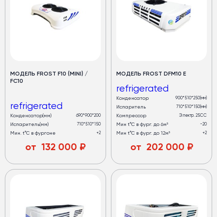
МОДЕЛЬ FROST F10 (MINI) /
МОДЕЛЬ FROST DFM10 E
FC10
refrigerated
Конденсатор
900*510*250(мм)
refrigerated
Испаритель
710*510*150(мм)
Конденсатор(мм)
690*900*200
Компрессор
Электр. 25СС
Испаритель(мм)
710*510*150
Мин t°C в фург. до 6м³
-20
Мин. t°C в фургоне
+2
Мин t°C в фург. до 12м³
+2
от
132 000
₽
от
202 000
₽