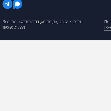
По
© ООО «АВТОСПЕЦХОЛОД», 2026 г. ОГРН
ко
1196196013991