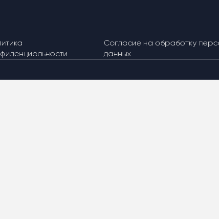
литика
Согласие на обработку перс
нфиденциальности
данных